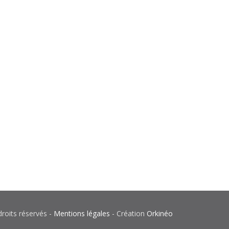
roits réservés -
Mentions légales
- Création
Orkinéo